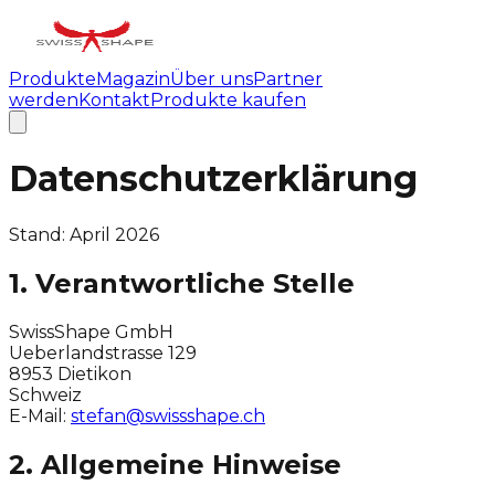
Produkte
Magazin
Über uns
Partner
werden
Kontakt
Produkte kaufen
Datenschutzerklärung
Stand: April 2026
1. Verantwortliche Stelle
SwissShape GmbH
Ueberlandstrasse 129
8953 Dietikon
Schweiz
E-Mail:
stefan@swissshape.ch
2. Allgemeine Hinweise